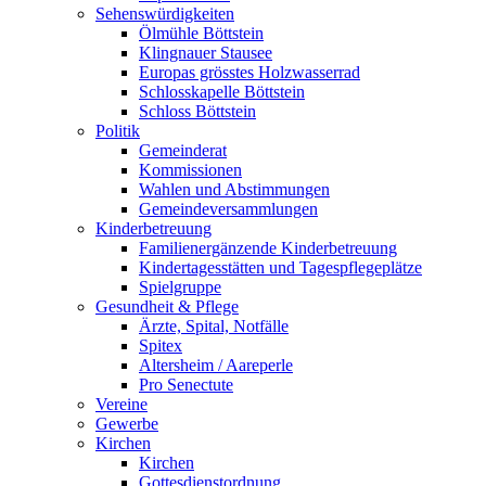
Sehenswürdigkeiten
Ölmühle Böttstein
Klingnauer Stausee
Europas grösstes Holzwasserrad
Schlosskapelle Böttstein
Schloss Böttstein
Politik
Gemeinderat
Kommissionen
Wahlen und Abstimmungen
Gemeindeversammlungen
Kinderbetreuung
Familienergänzende Kinderbetreuung
Kindertagesstätten und Tagespflegeplätze
Spielgruppe
Gesundheit & Pflege
Ärzte, Spital, Notfälle
Spitex
Altersheim / Aareperle
Pro Senectute
Vereine
Gewerbe
Kirchen
Kirchen
Gottesdienstordnung