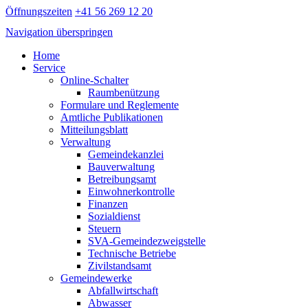
Öffnungszeiten
+41 56 269 12 20
Navigation überspringen
Home
Service
Online-Schalter
Raumbenützung
Formulare und Reglemente
Amtliche Publikationen
Mitteilungsblatt
Verwaltung
Gemeindekanzlei
Bauverwaltung
Betreibungsamt
Einwohnerkontrolle
Finanzen
Sozialdienst
Steuern
SVA-Gemeindezweigstelle
Technische Betriebe
Zivilstandsamt
Gemeindewerke
Abfallwirtschaft
Abwasser