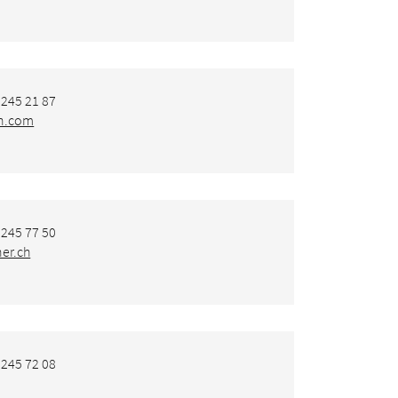
 245 21 87
n.com
 245 77 50
er.ch
 245 72 08