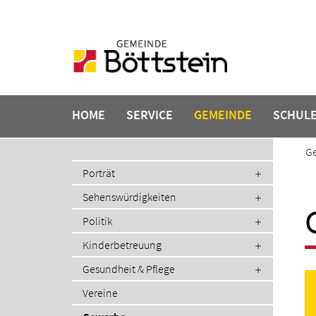
Navigation
überspringen
HOME
SERVICE
GEMEINDE
SCHUL
Ge
Navigation
Porträt
überspringen
Sehenswürdigkeiten
Politik
Kinderbetreuung
Gesundheit & Pflege
Vereine