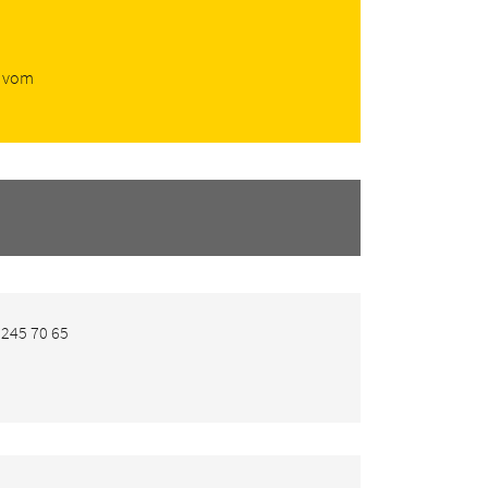
t vom
 245 70 65