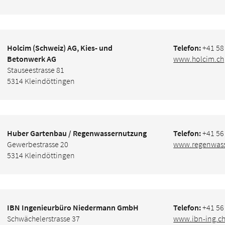
Holcim (Schweiz) AG, Kies- und
Telefon:
+41 58
Betonwerk AG
www.holcim.ch
Stauseestrasse 81
5314 Kleindöttingen
Huber Gartenbau / Regenwassernutzung
Telefon:
+41 56
Gewerbestrasse 20
www.regenwass
5314 Kleindöttingen
IBN Ingenieurbüro Niedermann GmbH
Telefon:
+41 56
Schwächelerstrasse 37
www.ibn-ing.c