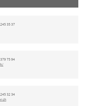
 245 35 37
 379 75 94
h/
 245 32 34
r.ch