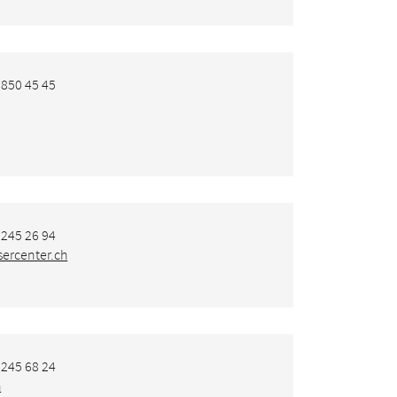
 850 45 45
 245 26 94
ercenter.ch
 245 68 24
h