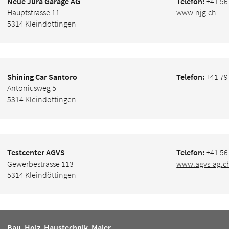
Neue Jura Garage AG
Telefon:
+41 56
Hauptstrasse 11
www.njg.ch
5314 Kleindöttingen
Shining Car Santoro
Telefon:
+41 79
Antoniusweg 5
5314 Kleindöttingen
Testcenter AGVS
Telefon:
+41 56
Gewerbestrasse 113
www.agvs-ag.c
5314 Kleindöttingen
Bau, Holz, Haustechnik, Maler