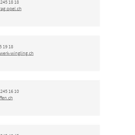
 245 18 18
ag.opel.ch
5 19 18
werk-wingling.ch
 245 16 10
fen.ch