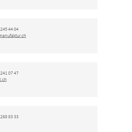
 245 44 04
manufaktur.ch
 241 07 47
t.ch
 268 83 33