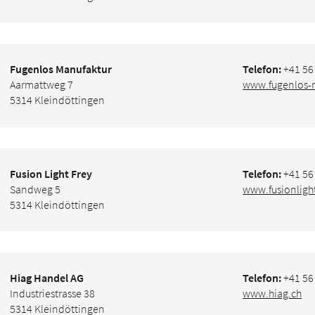
Fugenlos Manufaktur
Telefon:
+41 56
Aarmattweg 7
www.fugenlos-
5314 Kleindöttingen
Fusion Light Frey
Telefon:
+41 56
Sandweg 5
www.fusionligh
5314 Kleindöttingen
Hiag Handel AG
Telefon:
+41 56
Industriestrasse 38
www.hiag.ch
5314 Kleindöttingen