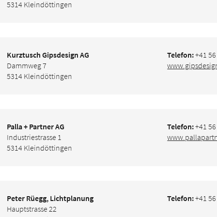
5314 Kleindöttingen
Kurztusch Gipsdesign AG
Telefon:
+41 56
Dammweg 7
www.gipsdesig
5314 Kleindöttingen
Palla + Partner AG
Telefon:
+41 56
Industriestrasse 1
www.pallapartn
5314 Kleindöttingen
Peter Rüegg, Lichtplanung
Telefon:
+41 56
Hauptstrasse 22