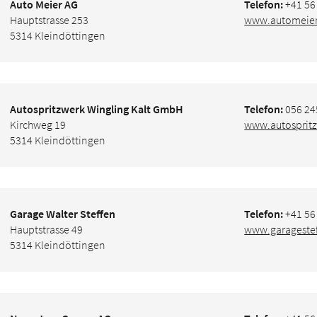
Auto Meier AG
Telefon:
+41 56
Hauptstrasse 253
www.automeier
5314 Kleindöttingen
Autospritzwerk Wingling Kalt GmbH
Telefon:
056 24
Kirchweg 19
www.autospritz
5314 Kleindöttingen
Garage Walter Steffen
Telefon:
+41 56
Hauptstrasse 49
www.garagestef
5314 Kleindöttingen