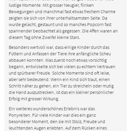
lustige Momente. Mit grosser Neugier, flinken
Bewegungen und manchmal fast etwas frechem Charme
zeigten sie sich von ihrer unterhaltsamsten Seite. Da
wurde gelacht, gestaunt und so manches Popcorn fast
spannender beobachtet als gegessen. Die Affen waren an
diesem Tag ohne Zweifel kleine Stars.
Besonders wertvoll war, dass einige Kinder durch das
Füttern und Anfassen der Tiere ihre anfängliche Scheu
abbauen konnten. Was zuerst noch etwas vorsichtig
begann, entwickelte sich bei vielen zu echtem Vertrauen
und spürbarer Freude. Solche Momente sind oft leise,
aber sehr bedeutend. Wenn ein Kind sich traut, einen
Schritt näher zu gehen, ein Tier zu streicheln oder mutig
die Hand auszustrecken, ist das ein kleiner persönlicher
Erfolg mit grosser Wirkung.
Ein weiteres wunderschönes Erlebnis war das
Ponyreiten. Für viele Kinder war dies ein ganz
besonderer Moment, den sie mit Stolz, Freude und
leuchtenden Augen erlebten. Auf dem Rücken eines