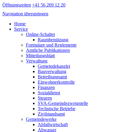
Öffnungszeiten
+41 56 269 12 20
Navigation überspringen
Home
Service
Online-Schalter
Raumbenützung
Formulare und Reglemente
Amtliche Publikationen
Mitteilungsblatt
Verwaltung
Gemeindekanzlei
Bauverwaltung
Betreibungsamt
Einwohnerkontrolle
Finanzen
Sozialdienst
Steuern
SVA-Gemeindezweigstelle
Technische Betriebe
Zivilstandsamt
Gemeindewerke
Abfallwirtschaft
Abwasser