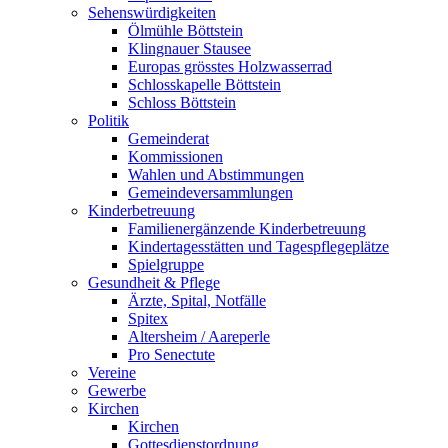
Sehenswürdigkeiten
Ölmühle Böttstein
Klingnauer Stausee
Europas grösstes Holzwasserrad
Schlosskapelle Böttstein
Schloss Böttstein
Politik
Gemeinderat
Kommissionen
Wahlen und Abstimmungen
Gemeindeversammlungen
Kinderbetreuung
Familienergänzende Kinderbetreuung
Kindertagesstätten und Tagespflegeplätze
Spielgruppe
Gesundheit & Pflege
Ärzte, Spital, Notfälle
Spitex
Altersheim / Aareperle
Pro Senectute
Vereine
Gewerbe
Kirchen
Kirchen
Gottesdienstordnung