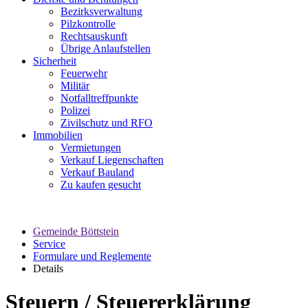
Bezirksverwaltung
Pilzkontrolle
Rechtsauskunft
Übrige Anlaufstellen
Sicherheit
Feuerwehr
Militär
Notfalltreffpunkte
Polizei
Zivilschutz und RFO
Immobilien
Vermietungen
Verkauf Liegenschaften
Verkauf Bauland
Zu kaufen gesucht
Gemeinde Böttstein
Service
Formulare und Reglemente
Details
Steuern / Steuererklärung