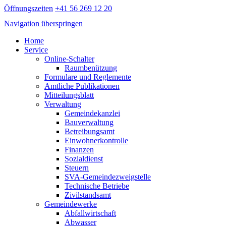
Öffnungszeiten
+41 56 269 12 20
Navigation überspringen
Home
Service
Online-Schalter
Raumbenützung
Formulare und Reglemente
Amtliche Publikationen
Mitteilungsblatt
Verwaltung
Gemeindekanzlei
Bauverwaltung
Betreibungsamt
Einwohnerkontrolle
Finanzen
Sozialdienst
Steuern
SVA-Gemeindezweigstelle
Technische Betriebe
Zivilstandsamt
Gemeindewerke
Abfallwirtschaft
Abwasser