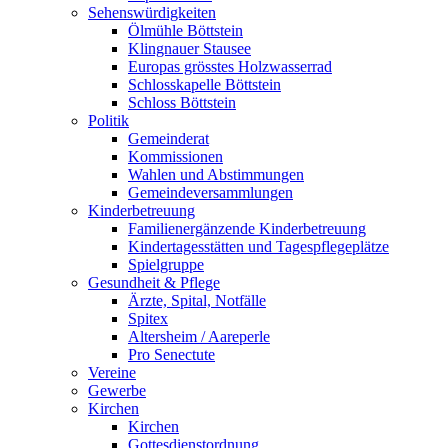
Sehenswürdigkeiten
Ölmühle Böttstein
Klingnauer Stausee
Europas grösstes Holzwasserrad
Schlosskapelle Böttstein
Schloss Böttstein
Politik
Gemeinderat
Kommissionen
Wahlen und Abstimmungen
Gemeindeversammlungen
Kinderbetreuung
Familienergänzende Kinderbetreuung
Kindertagesstätten und Tagespflegeplätze
Spielgruppe
Gesundheit & Pflege
Ärzte, Spital, Notfälle
Spitex
Altersheim / Aareperle
Pro Senectute
Vereine
Gewerbe
Kirchen
Kirchen
Gottesdienstordnung