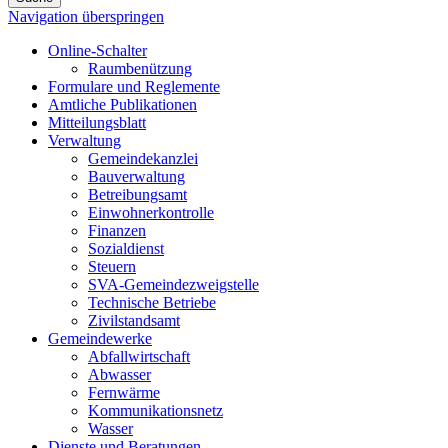
Navigation überspringen
Online-Schalter
Raumbenützung
Formulare und Reglemente
Amtliche Publikationen
Mitteilungsblatt
Verwaltung
Gemeindekanzlei
Bauverwaltung
Betreibungsamt
Einwohnerkontrolle
Finanzen
Sozialdienst
Steuern
SVA-Gemeindezweigstelle
Technische Betriebe
Zivilstandsamt
Gemeindewerke
Abfallwirtschaft
Abwasser
Fernwärme
Kommunikationsnetz
Wasser
Dienste und Beratungen